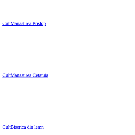
Cult
Manastirea Prislop
Cult
Manastirea Cetatuia
Cult
Biserica din lemn