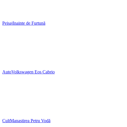
Peisaj
Inainte de Furtună
Auto
Volkswagen Eos Cabrio
Cult
Manastirea Petru Vodă