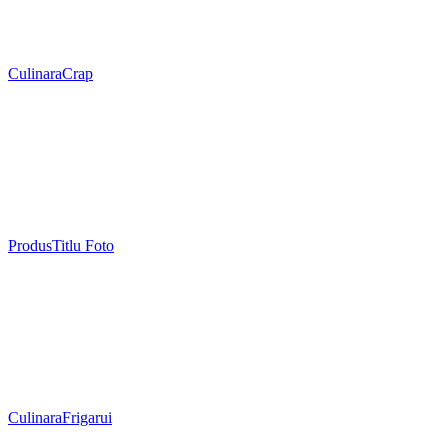
Culinara
Crap
Produs
Titlu Foto
Culinara
Frigarui