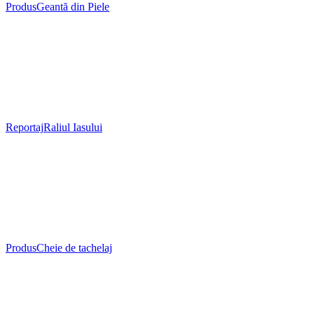
Produs
Geantă din Piele
Reportaj
Raliul Iasului
Produs
Cheie de tachelaj