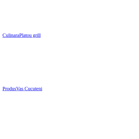
Culinara
Platou grill
Produs
Vas Cucuteni