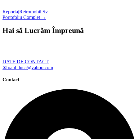
Reportaj
Retromobil Sv
Portofoliu Complet →
Hai să Lucrăm Împreună
Ai un proiect care necesită fotografii profesionale? Scrie-
mi – îți răspund în cel mai scurt timp posibil.
DATE DE CONTACT
✉ paul_luca@yahoo.com
Contact