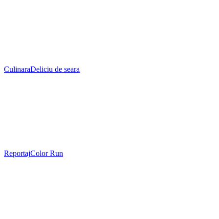
Culinara
Deliciu de seara
Reportaj
Color Run