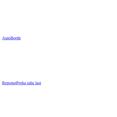
Auto
Beetle
Reportaj
Proba raliu Iasi