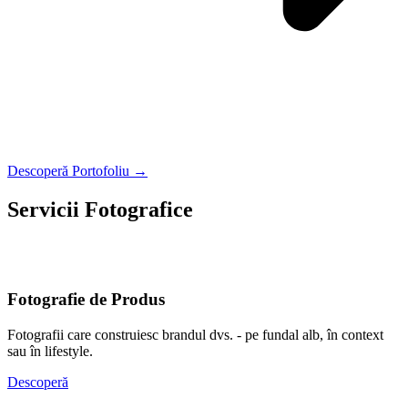
Descoperă Portofoliu →
Servicii Fotografice
O fotografie nu se potrivește tuturor. Alege tipul care vorbește cel
mai bine despre tine sau afacerea ta.
Fotografie de Produs
Fotografii care construiesc brandul dvs. - pe fundal alb, în context
sau în lifestyle.
Descoperă