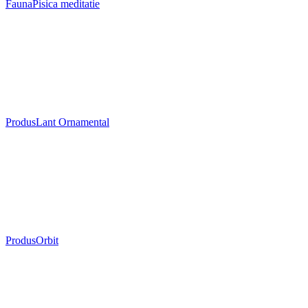
Fauna
Pisica meditatie
Produs
Lant Ornamental
Produs
Orbit