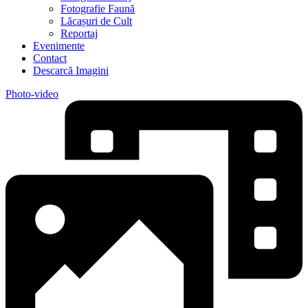
Fotografie Faună
Lăcașuri de Cult
Reportaj
Evenimente
Contact
Descarcă Imagini
Photo-video