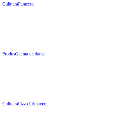
Culinara
Panuzzo
Produs
Geanta de dama
Culinara
Pizza Primavera