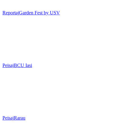
Reportaj
Garden Fest by USV
Peisaj
BCU Iasi
Peisaj
Rarau