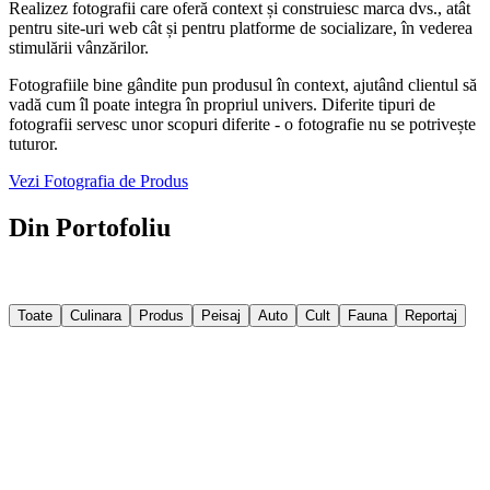
Realizez fotografii care oferă context și construiesc marca dvs., atât
pentru site-uri web cât și pentru platforme de socializare, în vederea
stimulării vânzărilor.
Fotografiile bine gândite pun produsul în context, ajutând clientul să
vadă cum îl poate integra în propriul univers. Diferite tipuri de
fotografii servesc unor scopuri diferite - o fotografie nu se potrivește
tuturor.
Vezi Fotografia de Produs
Din Portofoliu
Câteva imagini din proiectele recente. Filtrează după categorie sau
explorează tot portofoliul.
Toate
Culinara
Produs
Peisaj
Auto
Cult
Fauna
Reportaj