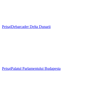
Peisaj
Debarcader Delta Dunarii
Peisaj
Palatul Parlamentului Budapesta