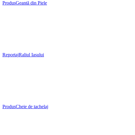
Produs
Geantă din Piele
Reportaj
Raliul Iasului
Produs
Cheie de tachelaj