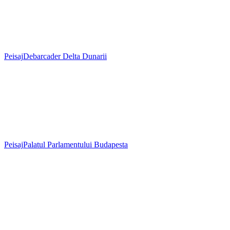
Peisaj
Debarcader Delta Dunarii
Peisaj
Palatul Parlamentului Budapesta