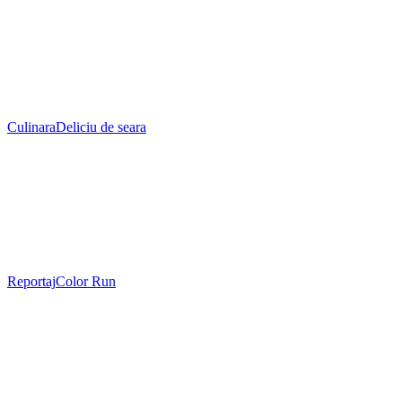
Culinara
Deliciu de seara
Reportaj
Color Run