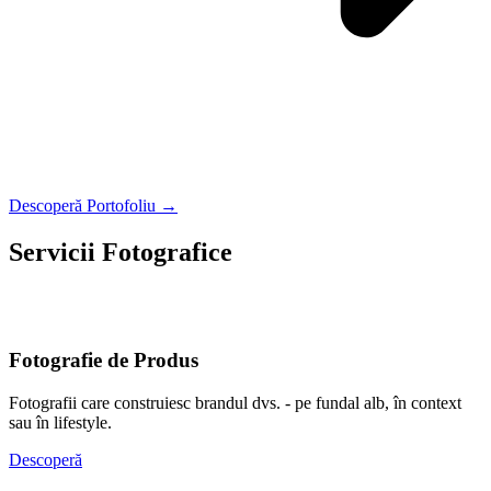
Descoperă Portofoliu →
Servicii Fotografice
O fotografie nu se potrivește tuturor. Alege tipul care vorbește cel
mai bine despre tine sau afacerea ta.
Fotografie de Produs
Fotografii care construiesc brandul dvs. - pe fundal alb, în context
sau în lifestyle.
Descoperă