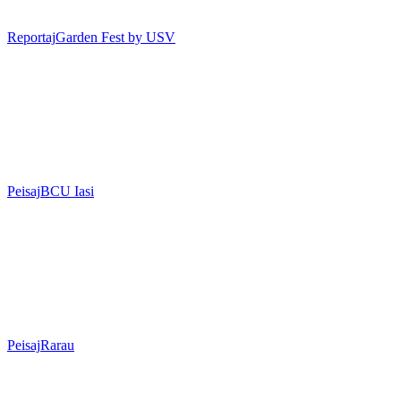
Reportaj
Garden Fest by USV
Peisaj
BCU Iasi
Peisaj
Rarau