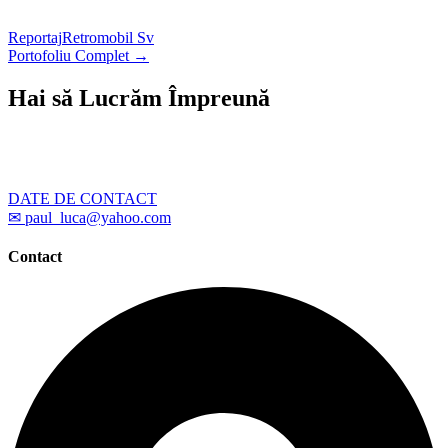
Reportaj
Retromobil Sv
Portofoliu Complet →
Hai să Lucrăm Împreună
Ai un proiect care necesită fotografii profesionale? Scrie-
mi – îți răspund în cel mai scurt timp posibil.
DATE DE CONTACT
✉ paul_luca@yahoo.com
Contact