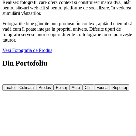
Realizez fotografii care oferă context și construiesc marca dvs., atât
pentru site-uri web cât și pentru platforme de socializare, în vederea
stimulării vânzărilor.
Fotografiile bine gândite pun produsul în context, ajutând clientul să
vadă cum îl poate integra în propriul univers. Diferite tipuri de
fotografii servesc unor scopuri diferite - o fotografie nu se potrivește
tuturor.
Vezi Fotografia de Produs
Din Portofoliu
Câteva imagini din proiectele recente. Filtrează după categorie sau
explorează tot portofoliul.
Toate
Culinara
Produs
Peisaj
Auto
Cult
Fauna
Reportaj