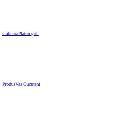
Culinara
Platou grill
Produs
Vas Cucuteni