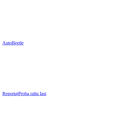
Auto
Beetle
Reportaj
Proba raliu Iasi