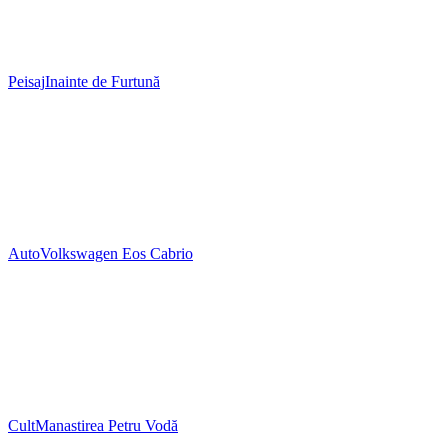
Peisaj
Inainte de Furtună
Auto
Volkswagen Eos Cabrio
Cult
Manastirea Petru Vodă