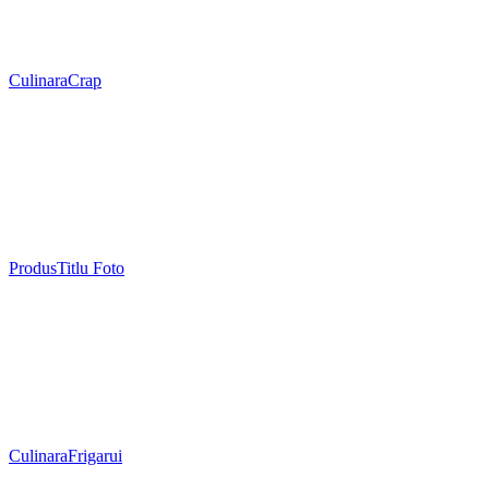
Culinara
Crap
Produs
Titlu Foto
Culinara
Frigarui