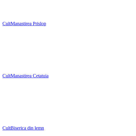
Cult
Manastirea Prislop
Cult
Manastirea Cetatuia
Cult
Biserica din lemn