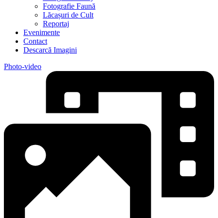
Fotografie Faună
Lăcașuri de Cult
Reportaj
Evenimente
Contact
Descarcă Imagini
Photo-video