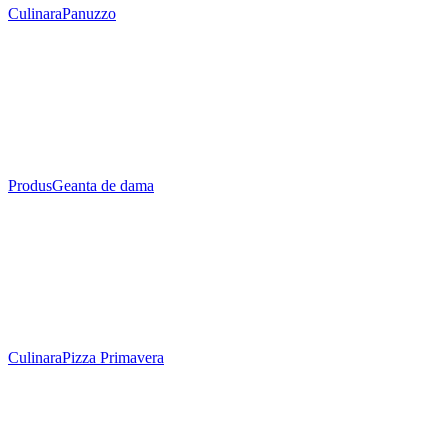
Culinara
Panuzzo
Produs
Geanta de dama
Culinara
Pizza Primavera