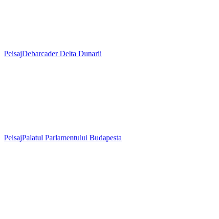
Peisaj
Debarcader Delta Dunarii
Peisaj
Palatul Parlamentului Budapesta