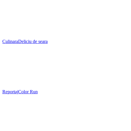
Culinara
Deliciu de seara
Reportaj
Color Run