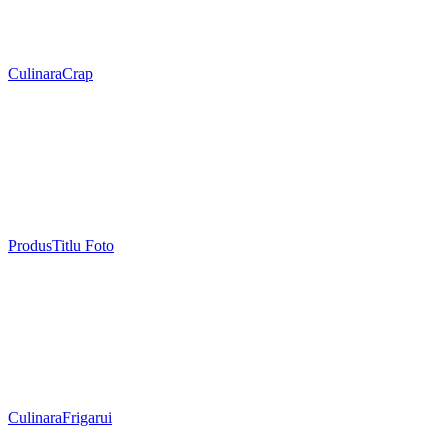
Culinara
Crap
Produs
Titlu Foto
Culinara
Frigarui