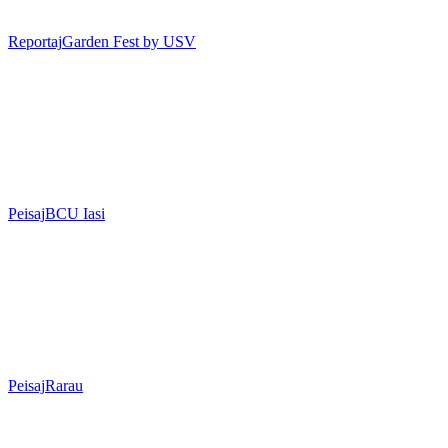
Reportaj
Garden Fest by USV
Peisaj
BCU Iasi
Peisaj
Rarau