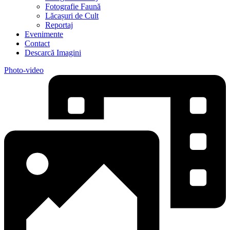
Fotografie Faună
Lăcașuri de Cult
Reportaj
Evenimente
Contact
Descarcă Imagini
Photo-video