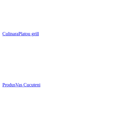
Culinara
Platou grill
Produs
Vas Cucuteni