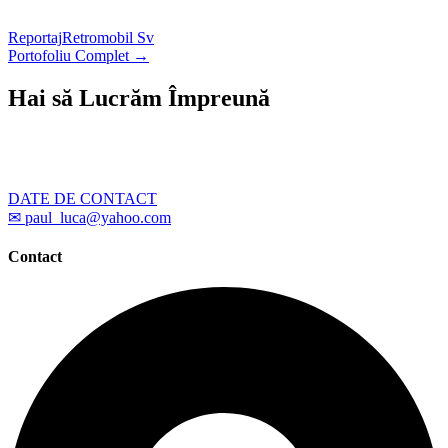
Reportaj
Retromobil Sv
Portofoliu Complet →
Hai să Lucrăm Împreună
Ai un proiect care necesită fotografii profesionale? Scrie-
mi – îți răspund în cel mai scurt timp posibil.
DATE DE CONTACT
✉ paul_luca@yahoo.com
Contact