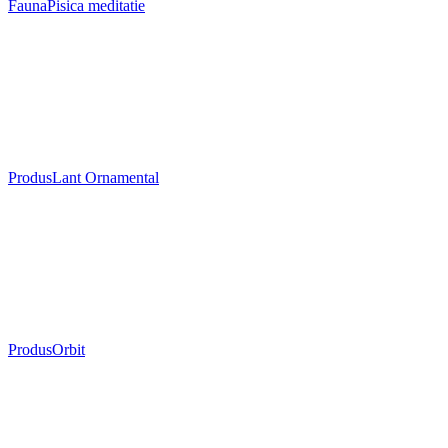
Fauna
Pisica meditatie
Produs
Lant Ornamental
Produs
Orbit