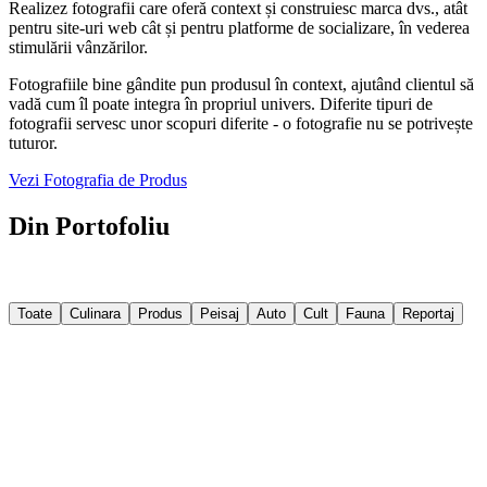
Realizez fotografii care oferă context și construiesc marca dvs., atât
pentru site-uri web cât și pentru platforme de socializare, în vederea
stimulării vânzărilor.
Fotografiile bine gândite pun produsul în context, ajutând clientul să
vadă cum îl poate integra în propriul univers. Diferite tipuri de
fotografii servesc unor scopuri diferite - o fotografie nu se potrivește
tuturor.
Vezi Fotografia de Produs
Din Portofoliu
Câteva imagini din proiectele recente. Filtrează după categorie sau
explorează tot portofoliul.
Toate
Culinara
Produs
Peisaj
Auto
Cult
Fauna
Reportaj