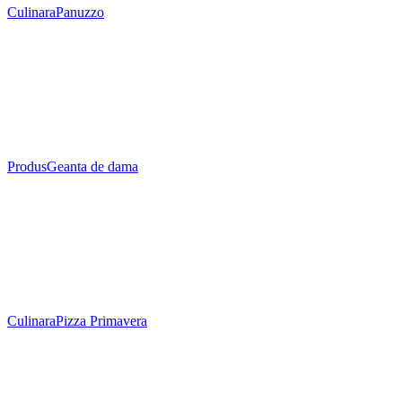
Culinara
Panuzzo
Produs
Geanta de dama
Culinara
Pizza Primavera