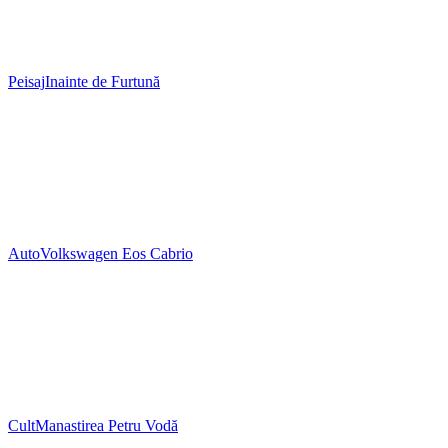
Peisaj
Inainte de Furtună
Auto
Volkswagen Eos Cabrio
Cult
Manastirea Petru Vodă