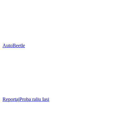
Auto
Beetle
Reportaj
Proba raliu Iasi