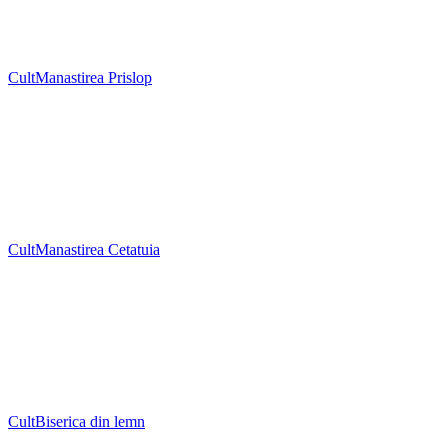
Cult
Manastirea Prislop
Cult
Manastirea Cetatuia
Cult
Biserica din lemn