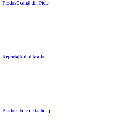
Produs
Geantă din Piele
Reportaj
Raliul Iasului
Produs
Cheie de tachelaj