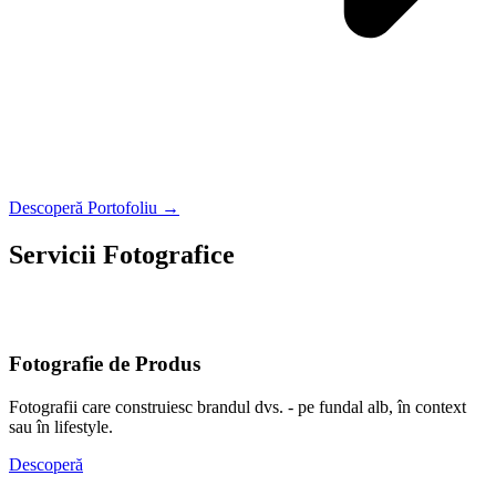
Descoperă Portofoliu →
Servicii Fotografice
O fotografie nu se potrivește tuturor. Alege tipul care vorbește cel
mai bine despre tine sau afacerea ta.
Fotografie de Produs
Fotografii care construiesc brandul dvs. - pe fundal alb, în context
sau în lifestyle.
Descoperă