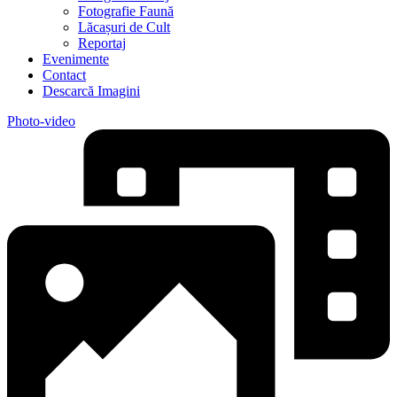
Fotografie Faună
Lăcașuri de Cult
Reportaj
Evenimente
Contact
Descarcă Imagini
Photo-video