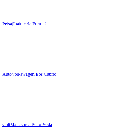
Peisaj
Inainte de Furtună
Auto
Volkswagen Eos Cabrio
Cult
Manastirea Petru Vodă