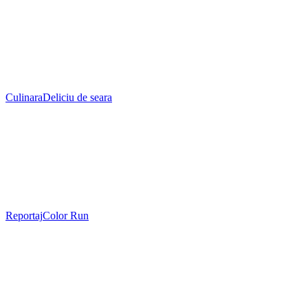
Culinara
Deliciu de seara
Reportaj
Color Run