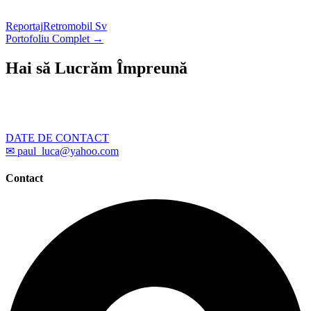
Reportaj
Retromobil Sv
Portofoliu Complet →
Hai să Lucrăm Împreună
Ai un proiect care necesită fotografii profesionale? Scrie-
mi – îți răspund în cel mai scurt timp posibil.
DATE DE CONTACT
✉ paul_luca@yahoo.com
Contact