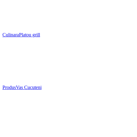
Culinara
Platou grill
Produs
Vas Cucuteni