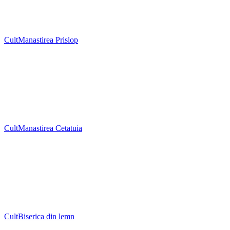
Cult
Manastirea Prislop
Cult
Manastirea Cetatuia
Cult
Biserica din lemn