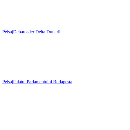
Peisaj
Debarcader Delta Dunarii
Peisaj
Palatul Parlamentului Budapesta