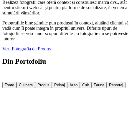
Realizez fotografii care oferă context și construiesc marca dvs., atât
pentru site-uri web cât și pentru platforme de socializare, în vederea
stimulării vânzărilor.
Fotografiile bine gândite pun produsul în context, ajutând clientul să
vadă cum îl poate integra în propriul univers. Diferite tipuri de
fotografii servesc unor scopuri diferite - o fotografie nu se potrivește
tuturor.
Vezi Fotografia de Produs
Din Portofoliu
Câteva imagini din proiectele recente. Filtrează după categorie sau
explorează tot portofoliul.
Toate
Culinara
Produs
Peisaj
Auto
Cult
Fauna
Reportaj