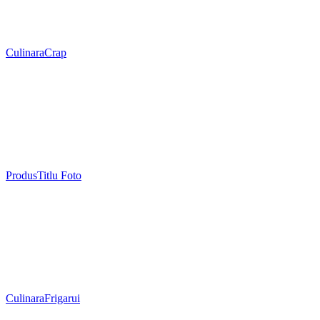
Culinara
Crap
Produs
Titlu Foto
Culinara
Frigarui