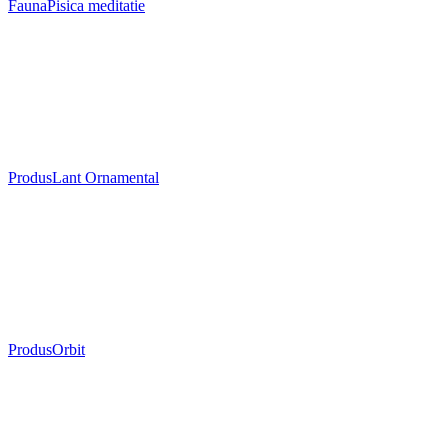
Fauna
Pisica meditatie
Produs
Lant Ornamental
Produs
Orbit