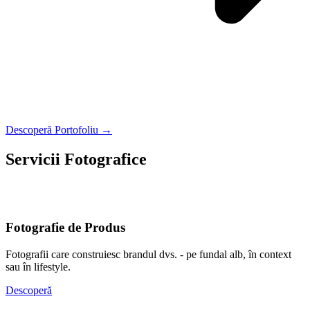
Descoperă Portofoliu →
Servicii Fotografice
O fotografie nu se potrivește tuturor. Alege tipul care vorbește cel
mai bine despre tine sau afacerea ta.
Fotografie de Produs
Fotografii care construiesc brandul dvs. - pe fundal alb, în context
sau în lifestyle.
Descoperă