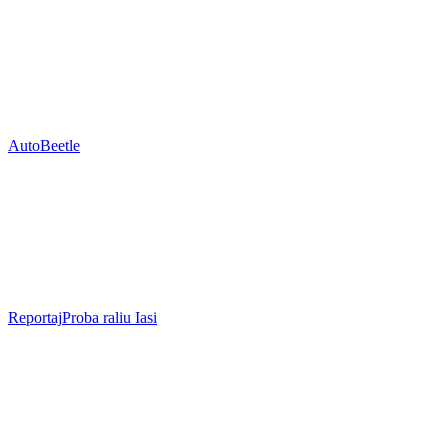
Auto
Beetle
Reportaj
Proba raliu Iasi