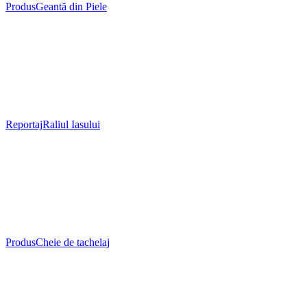
Produs
Geantă din Piele
Reportaj
Raliul Iasului
Produs
Cheie de tachelaj