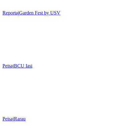
Reportaj
Garden Fest by USV
Peisaj
BCU Iasi
Peisaj
Rarau