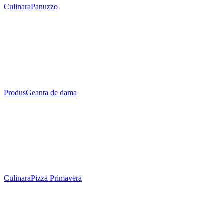
Culinara
Panuzzo
Produs
Geanta de dama
Culinara
Pizza Primavera