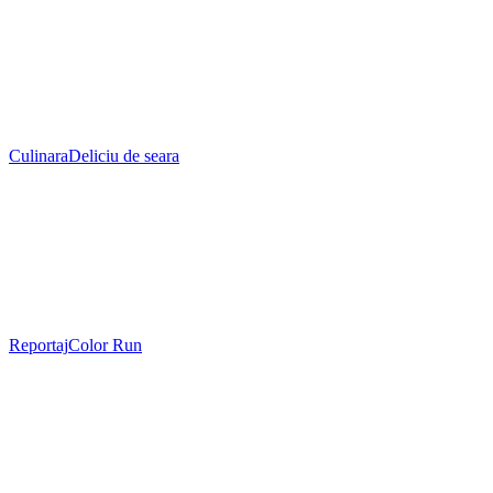
Culinara
Deliciu de seara
Reportaj
Color Run