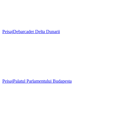
Peisaj
Debarcader Delta Dunarii
Peisaj
Palatul Parlamentului Budapesta