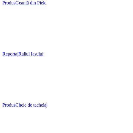
Produs
Geantă din Piele
Reportaj
Raliul Iasului
Produs
Cheie de tachelaj