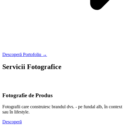
Descoperă Portofoliu →
Servicii Fotografice
O fotografie nu se potrivește tuturor. Alege tipul care vorbește cel
mai bine despre tine sau afacerea ta.
Fotografie de Produs
Fotografii care construiesc brandul dvs. - pe fundal alb, în context
sau în lifestyle.
Descoperă