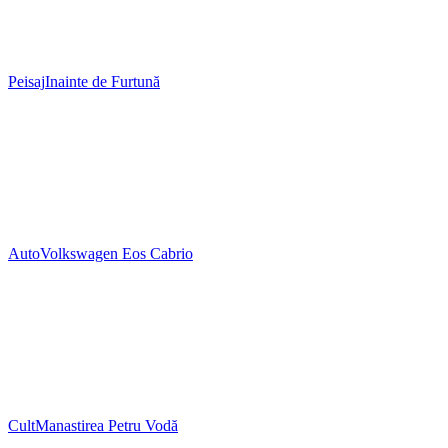
Peisaj
Inainte de Furtună
Auto
Volkswagen Eos Cabrio
Cult
Manastirea Petru Vodă