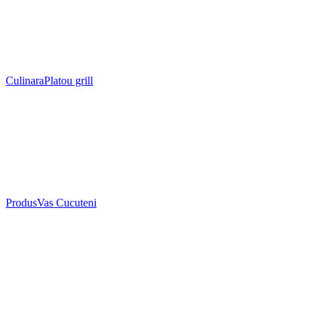
Culinara
Platou grill
Produs
Vas Cucuteni