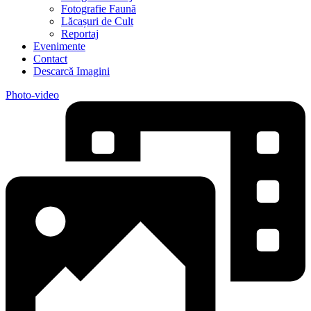
Fotografie Faună
Lăcașuri de Cult
Reportaj
Evenimente
Contact
Descarcă Imagini
Photo-video