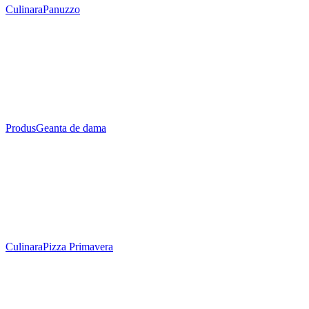
Culinara
Panuzzo
Produs
Geanta de dama
Culinara
Pizza Primavera