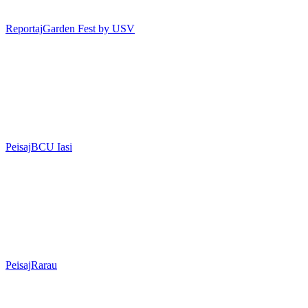
Reportaj
Garden Fest by USV
Peisaj
BCU Iasi
Peisaj
Rarau