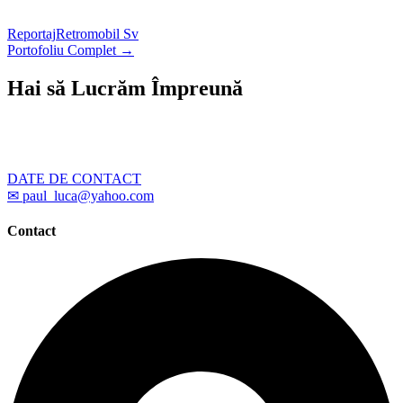
Reportaj
Retromobil Sv
Portofoliu Complet →
Hai să Lucrăm Împreună
Ai un proiect care necesită fotografii profesionale? Scrie-
mi – îți răspund în cel mai scurt timp posibil.
DATE DE CONTACT
✉ paul_luca@yahoo.com
Contact