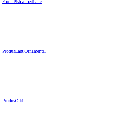
Fauna
Pisica meditatie
Produs
Lant Ornamental
Produs
Orbit