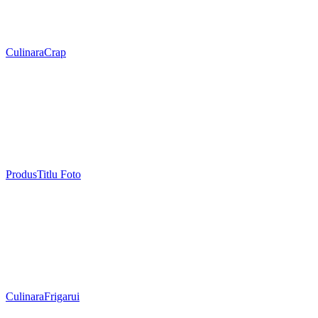
Culinara
Crap
Produs
Titlu Foto
Culinara
Frigarui