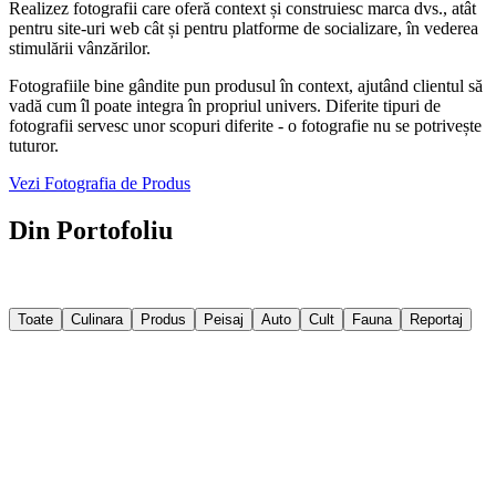
Realizez fotografii care oferă context și construiesc marca dvs., atât
pentru site-uri web cât și pentru platforme de socializare, în vederea
stimulării vânzărilor.
Fotografiile bine gândite pun produsul în context, ajutând clientul să
vadă cum îl poate integra în propriul univers. Diferite tipuri de
fotografii servesc unor scopuri diferite - o fotografie nu se potrivește
tuturor.
Vezi Fotografia de Produs
Din Portofoliu
Câteva imagini din proiectele recente. Filtrează după categorie sau
explorează tot portofoliul.
Toate
Culinara
Produs
Peisaj
Auto
Cult
Fauna
Reportaj