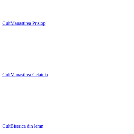
Cult
Manastirea Prislop
Cult
Manastirea Cetatuia
Cult
Biserica din lemn