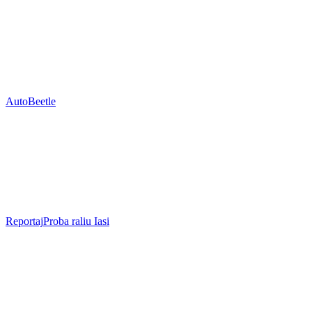
Auto
Beetle
Reportaj
Proba raliu Iasi