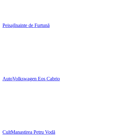
Peisaj
Inainte de Furtună
Auto
Volkswagen Eos Cabrio
Cult
Manastirea Petru Vodă