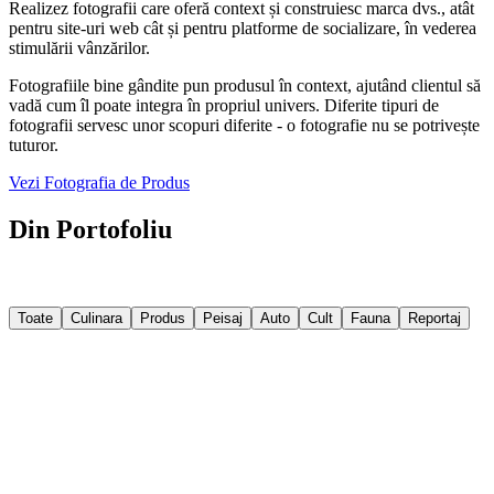
Realizez fotografii care oferă context și construiesc marca dvs., atât
pentru site-uri web cât și pentru platforme de socializare, în vederea
stimulării vânzărilor.
Fotografiile bine gândite pun produsul în context, ajutând clientul să
vadă cum îl poate integra în propriul univers. Diferite tipuri de
fotografii servesc unor scopuri diferite - o fotografie nu se potrivește
tuturor.
Vezi Fotografia de Produs
Din Portofoliu
Câteva imagini din proiectele recente. Filtrează după categorie sau
explorează tot portofoliul.
Toate
Culinara
Produs
Peisaj
Auto
Cult
Fauna
Reportaj