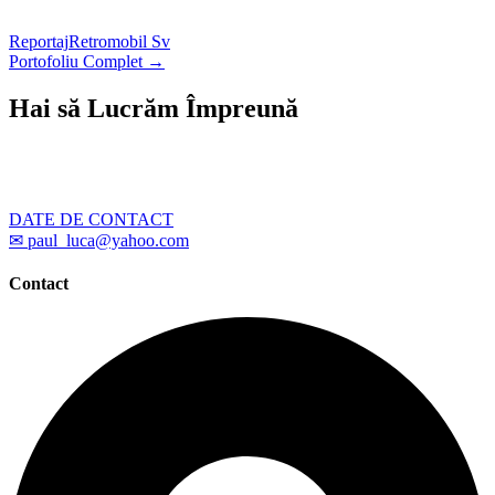
Reportaj
Retromobil Sv
Portofoliu Complet →
Hai să Lucrăm Împreună
Ai un proiect care necesită fotografii profesionale? Scrie-
mi – îți răspund în cel mai scurt timp posibil.
DATE DE CONTACT
✉ paul_luca@yahoo.com
Contact