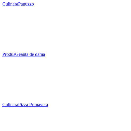
Culinara
Panuzzo
Produs
Geanta de dama
Culinara
Pizza Primavera