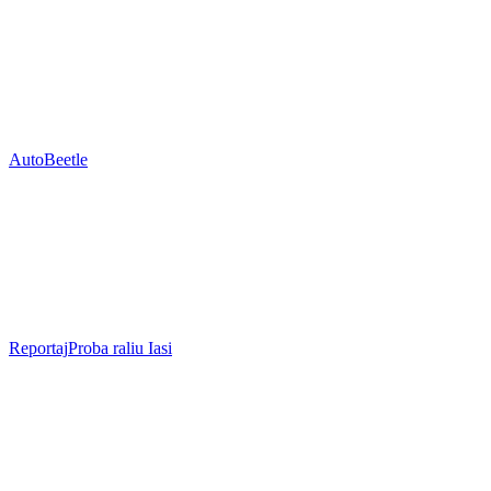
Auto
Beetle
Reportaj
Proba raliu Iasi