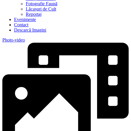
Fotografie Faună
Lăcașuri de Cult
Reportaj
Evenimente
Contact
Descarcă Imagini
Photo-video