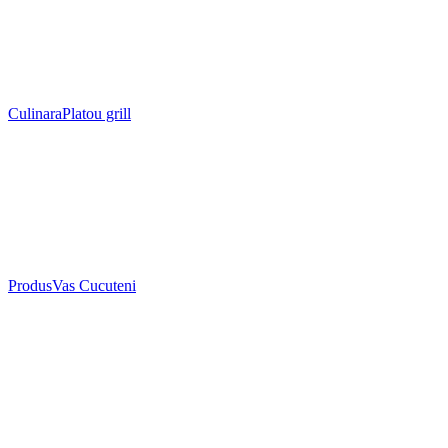
Culinara
Platou grill
Produs
Vas Cucuteni