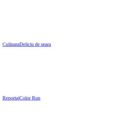
Culinara
Deliciu de seara
Reportaj
Color Run