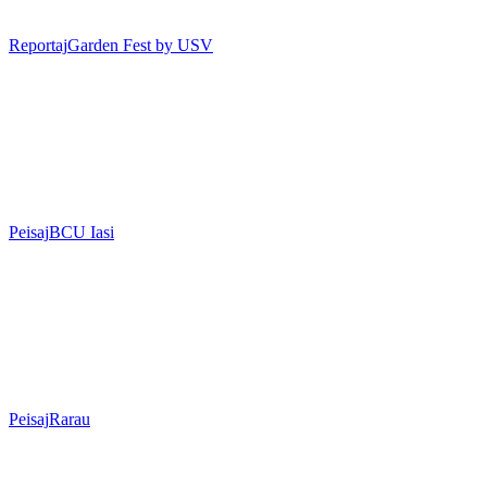
Reportaj
Garden Fest by USV
Peisaj
BCU Iasi
Peisaj
Rarau