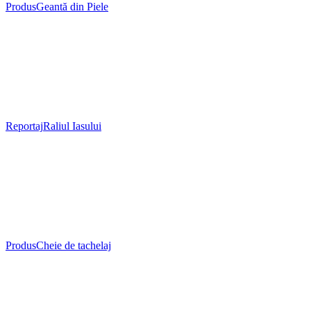
Produs
Geantă din Piele
Reportaj
Raliul Iasului
Produs
Cheie de tachelaj