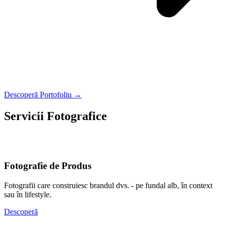
Descoperă Portofoliu →
Servicii Fotografice
O fotografie nu se potrivește tuturor. Alege tipul care vorbește cel
mai bine despre tine sau afacerea ta.
Fotografie de Produs
Fotografii care construiesc brandul dvs. - pe fundal alb, în context
sau în lifestyle.
Descoperă