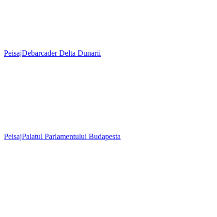
Peisaj
Debarcader Delta Dunarii
Peisaj
Palatul Parlamentului Budapesta