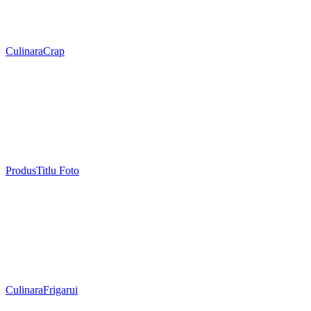
Culinara
Crap
Produs
Titlu Foto
Culinara
Frigarui